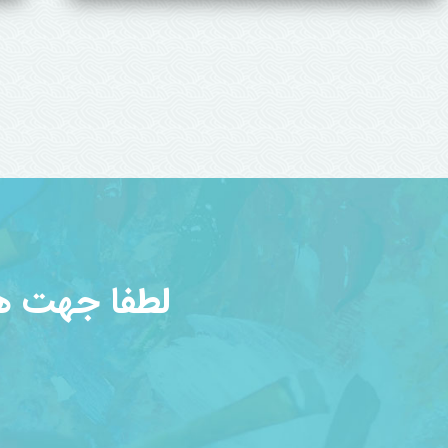
شایسته سهیلی
ش
برگزیده آثار هنرجویان
م
بیشتر
ب
لطفا جهت هر