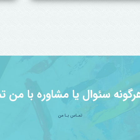
ایسته سهیلی
شای
عرفی من
در کانا
یشتر
بیشتر
گونه سئوال یا مشاوره با من ت
تمـاس بـا من