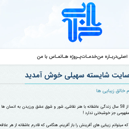
اصلی
دربـاره من
خدمـات
پـروژه هـا
تمـاس با من
سایت شایسته سهیلی خوش آمدید
م خالق زیبایی ها
بیش از 58 سال زندگی عاشقانه با هنر نقاشی, شور و شوق عشق ورزیدن به انسان 
 مفهومی جز خوشبختی ندارد !
ه میتوانم زیبایی های آفرینش را باز آفرینم, هنگامی که قادرم عاشقانه از هر عل