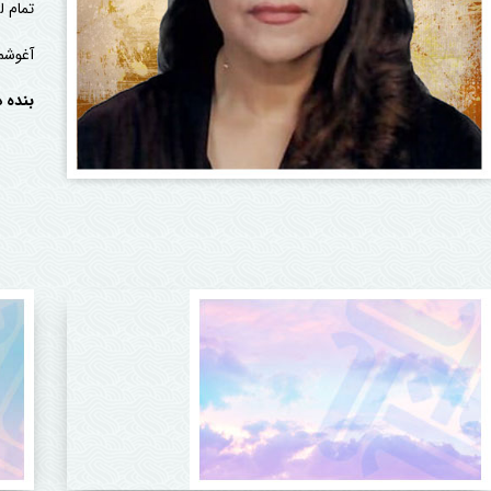
تمام 
آغوشم 
بنده 